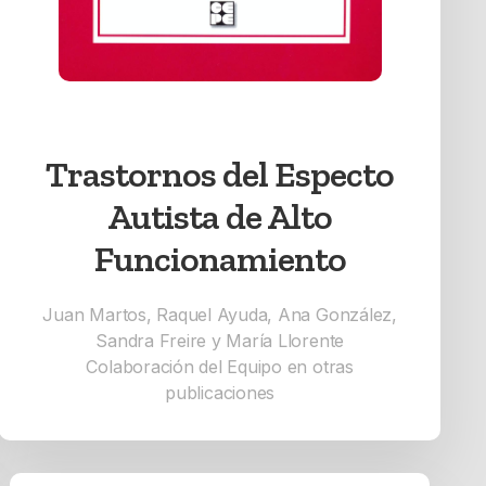
Trastornos del Especto
Autista de Alto
Funcionamiento
Juan Martos, Raquel Ayuda, Ana González,
Sandra Freire y María Llorente
Colaboración del Equipo en otras
publicaciones